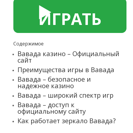
▶️
ИГРАТЬ
Содержимое
Вавада казино – Официальный
сайт
Преимущества игры в Вавада
Вавада – безопасное и
надежное казино
Вавада – широкий спектр игр
Вавада – доступ к
официальному сайту
Как работает зеркало Вавада?