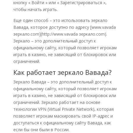
кнопку « Войти » или « Зарегистрироваться »,
чтобы начать играть.
Еще один способ – это использовать зеркало
Вавада, которое доступно по адресу [www.vavada
зеркало.com](http://www.vavada зеркало.com).
Зеркало – это дополнительный доступ к
официальному сайту, который позволяет игрокам
играть в казино, не зависящий от блокировок или
ограничений.
Как работает зеркало Вавада?
Зеркало Вавада – это дополнительный доступ к
официальному сайту, который позволяет игрокам
играть в казино, не зависящий от блокировок или
ограничений. Зеркало работает на основе
технологии VPN (Virtual Private Network), которая
позволяет игрокам маскировать свой IP-адрес и
доступаться к официальному сайту Вавада, как
если бы они были в России.