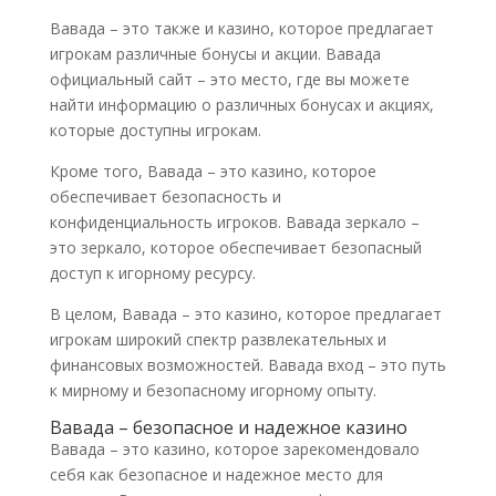
Вавада – это также и казино, которое предлагает
игрокам различные бонусы и акции. Вавада
официальный сайт – это место, где вы можете
найти информацию о различных бонусах и акциях,
которые доступны игрокам.
Кроме того, Вавада – это казино, которое
обеспечивает безопасность и
конфиденциальность игроков. Вавада зеркало –
это зеркало, которое обеспечивает безопасный
доступ к игорному ресурсу.
В целом, Вавада – это казино, которое предлагает
игрокам широкий спектр развлекательных и
финансовых возможностей. Вавада вход – это путь
к мирному и безопасному игорному опыту.
Вавада – безопасное и надежное казино
Вавада – это казино, которое зарекомендовало
себя как безопасное и надежное место для