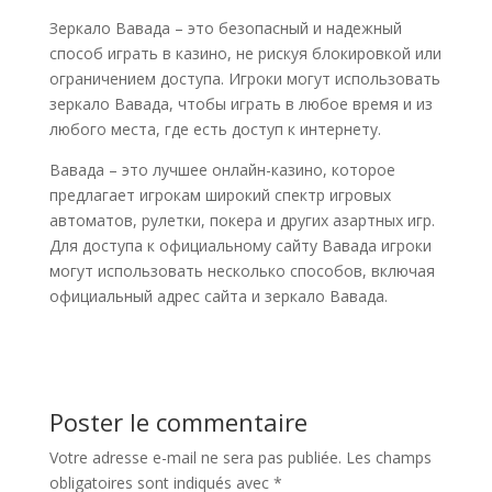
Зеркало Вавада – это безопасный и надежный
способ играть в казино, не рискуя блокировкой или
ограничением доступа. Игроки могут использовать
зеркало Вавада, чтобы играть в любое время и из
любого места, где есть доступ к интернету.
Вавада – это лучшее онлайн-казино, которое
предлагает игрокам широкий спектр игровых
автоматов, рулетки, покера и других азартных игр.
Для доступа к официальному сайту Вавада игроки
могут использовать несколько способов, включая
официальный адрес сайта и зеркало Вавада.
Poster le commentaire
Votre adresse e-mail ne sera pas publiée.
Les champs
obligatoires sont indiqués avec
*