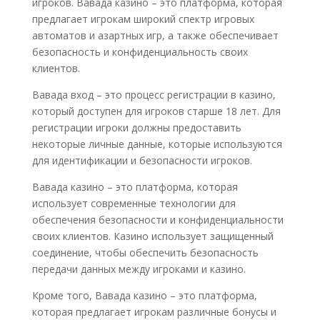
игроков. Вавада казино – это платформа, которая
предлагает игрокам широкий спектр игровых
автоматов и азартных игр, а также обеспечивает
безопасность и конфиденциальность своих
клиентов.
Вавада вход – это процесс регистрации в казино,
который доступен для игроков старше 18 лет. Для
регистрации игроки должны предоставить
некоторые личные данные, которые используются
для идентификации и безопасности игроков.
Вавада казино – это платформа, которая
использует современные технологии для
обеспечения безопасности и конфиденциальности
своих клиентов. Казино использует защищенный
соединение, чтобы обеспечить безопасность
передачи данных между игроками и казино.
Кроме того, Вавада казино – это платформа,
которая предлагает игрокам различные бонусы и