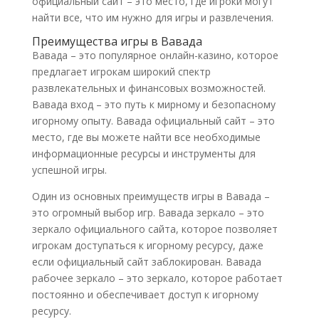
официальный сайт – это место, где игроки могут
найти все, что им нужно для игры и развлечения.
Преимущества игры в Вавада
Вавада – это популярное онлайн-казино, которое
предлагает игрокам широкий спектр
развлекательных и финансовых возможностей.
Вавада вход – это путь к мирному и безопасному
игорному опыту. Вавада официальный сайт – это
место, где вы можете найти все необходимые
информационные ресурсы и инструменты для
успешной игры.
Один из основных преимуществ игры в Вавада –
это огромный выбор игр. Вавада зеркало – это
зеркало официального сайта, которое позволяет
игрокам доступаться к игорному ресурсу, даже
если официальный сайт заблокирован. Вавада
рабочее зеркало – это зеркало, которое работает
постоянно и обеспечивает доступ к игорному
ресурсу.