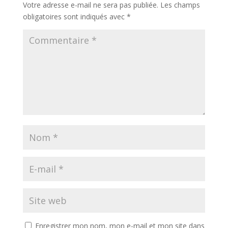
Votre adresse e-mail ne sera pas publiée.
Les champs
obligatoires sont indiqués avec
*
Enregistrer mon nom, mon e-mail et mon site dans