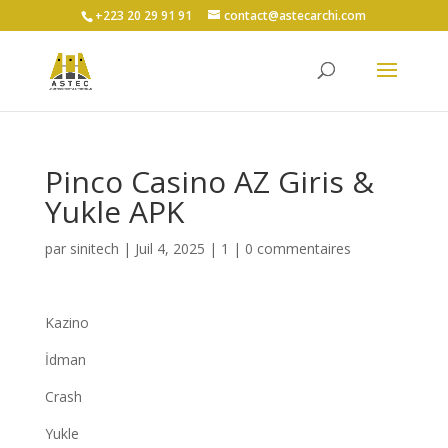
+223 20 29 91 91
contact@astecarchi.com
Pinco Casino AZ Giris &
Yukle APK
par
sinitech
|
Juil 4, 2025
|
1
|
0 commentaires
Kazino
İdman
Crash
Yukle