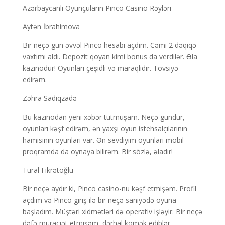
Azərbaycanlı Oyunçuların Pinco Casino Rəyləri
Aytən İbrahimova
Bir neçə gün əvvəl Pinco hesabı açdım. Cəmi 2 dəqiqə
vaxtımı aldı. Depozit qoyan kimi bonus da verdilər. Əla
kazinodur! Oyunları çeşidli və maraqlıdır. Tövsiyə
edirəm.
Zəhra Sadıqzadə
Bu kazinodan yeni xəbər tutmuşam. Neçə gündür,
oyunları kəşf edirəm, ən yaxşı oyun istehsalçılarının
hamısının oyunları var. Ən sevdiyim oyunları mobil
proqramda da oynaya bilirəm. Bir sözlə, əladır!
Tural Fikrətoğlu
Bir neçə aydır ki, Pinco casino-nu kəşf etmişəm. Profil
açdım və Pinco giriş ilə bir neçə saniyədə oyuna
başladım. Müştəri xidmətləri də operativ işləyir. Bir neçə
dəfə müraciət etmişəm, dərhal kömək ediblər.