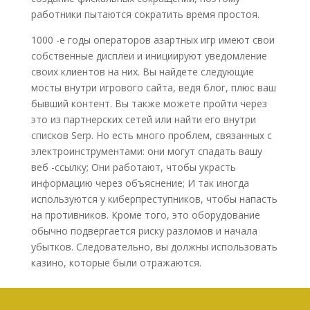
работники пытаются сократить время простоя.
1000 -е годы операторов азартных игр имеют свои
собственные дисплеи и инициируют уведомление
своих клиентов на них. Вы найдете следующие
мосты внутри игрового сайта, ведя блог, плюс ваш
бывший контент. Вы также можете пройти через
это из партнерских сетей или найти его внутри
списков Serp. Но есть много проблем, связанных с
электроинструментами: они могут спадать вашу
веб -ссылку; Они работают, чтобы украсть
информацию через объяснение; И так иногда
используются у киберпреступников, чтобы напасть
на противников. Кроме того, это оборудование
обычно подвергается риску разломов и начала
убытков. Следовательно, вы должны использовать
казино, которые были отражаются.