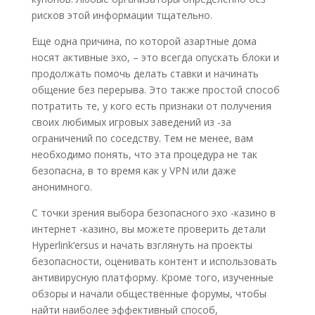
рисков этой информации тщательно.
Еще одна причина, по которой азартные дома
носят активные эхо, – это всегда опускать блоки и
продолжать помочь делать ставки и начинать
общение без перерыва. Это также простой способ
потратить те, у кого есть признаки от получения
своих любимых игровых заведений из -за
ограничений по соседству. Тем не менее, вам
необходимо понять, что эта процедура не так
безопасна, в то время как у VPN или даже
анонимного.
С точки зрения выбора безопасного эхо -казино в
интернет -казино, вы можете проверить детали
Hyperlink’ersus и начать взглянуть на проекты
безопасности, оценивать контент и использовать
антивирусную платформу. Кроме того, изученные
обзоры и начали общественные форумы, чтобы
найти наиболее эффективный способ,