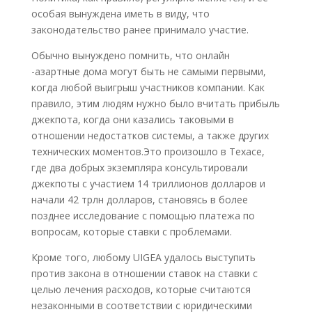
особая вынуждена иметь в виду, что
законодательство ранее принимало участие.
Обычно вынуждено помнить, что онлайн
-азартные дома могут быть не самыми первыми,
когда любой выигрыш участников компании. Как
правило, этим людям нужно было вчитать прибыль
джекпота, когда они казались таковыми в
отношении недостатков системы, а также других
технических моментов.Это произошло в Техасе,
где два добрых экземпляра консультировали
джекпоты с участием 14 триллионов долларов и
начали 42 трлн долларов, становясь в более
позднее исследование с помощью платежа по
вопросам, которые ставки с проблемами.
Кроме того, любому UIGEA удалось выступить
против закона в отношении ставок на ставки с
целью лечения расходов, которые считаются
незаконными в соответствии с юридическими