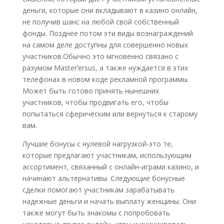
деньги, которые они вкладывают в казино онлайн,
не получив шанс на любой свой собственный
фонды. Позднее потом эти виды вознаграждений
на самом деле доступны для совершенно новых
участников.Обычно это мгновенно связано с
разумом Master’ersus, а также нуждается в этих
телефонах в новом коде рекламной программы.
Может быть готово принять нынешних
участников, чтобы продвигать его, чтобы
попытаться сферическим или вернуться к старому
вам.
Лучшие бонусы с нулевой нагрузкой-это те,
которые предлагают участникам, использующим
ассортимент, связанный с онлайн-играми казино, и
начинают альтернативы. Следующие бонусные
сделки помогают участникам зарабатывать
надежные деньги и начать выплату женщины. Они
также могут быть знакомы с попробовать