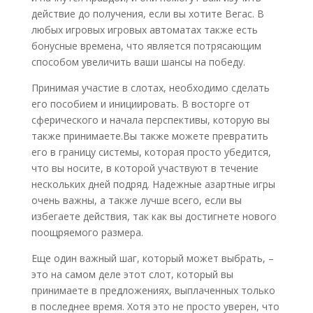
действие до получения, если вы хотите Вегас. В
любых игровых игровых автоматах также есть
бонусные времена, что является потрясающим
способом увеличить ваши шансы на победу.
Принимая участие в слотах, необходимо сделать
его пособием и инициировать. В восторге от
сферического и начала перспективы, которую вы
также принимаете.Вы также можете превратить
его в границу системы, которая просто убедится,
что вы носите, в которой участвуют в течение
нескольких дней подряд. Надежные азартные игры
очень важны, а также лучше всего, если вы
избегаете действия, так как вы достигнете нового
поощряемого размера.
Еще один важный шаг, который может выбрать, –
это на самом деле этот слот, который вы
принимаете в предложениях, выплаченных только
в последнее время. Хотя это не просто уверен, что