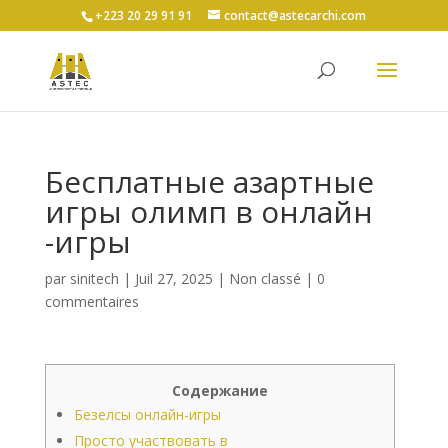
+223 20 29 91 91
contact@astecarchi.com
Бесплатные азартные
игры олимп в онлайн
-игры
par
sinitech
|
Juil 27, 2025
|
Non classé
|
0
commentaires
Содержание
Безелсы онлайн-игры
Просто участвовать в