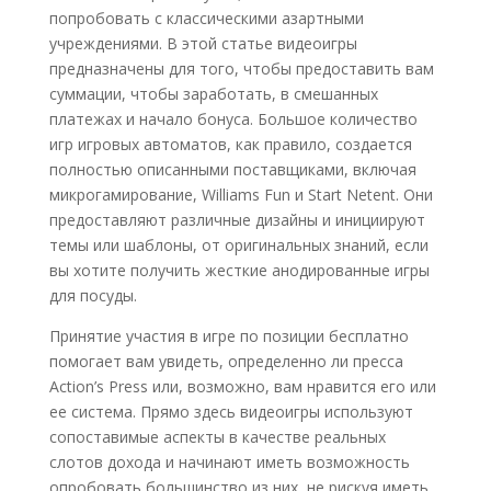
попробовать с классическими азартными
учреждениями. В этой статье видеоигры
предназначены для того, чтобы предоставить вам
суммации, чтобы заработать, в смешанных
платежах и начало бонуса. Большое количество
игр игровых автоматов, как правило, создается
полностью описанными поставщиками, включая
микрогамирование, Williams Fun и Start Netent. Они
предоставляют различные дизайны и инициируют
темы или шаблоны, от оригинальных знаний, если
вы хотите получить жесткие анодированные игры
для посуды.
Принятие участия в игре по позиции бесплатно
помогает вам увидеть, определенно ли пресса
Action’s Press или, возможно, вам нравится его или
ее система. Прямо здесь видеоигры используют
сопоставимые аспекты в качестве реальных
слотов дохода и начинают иметь возможность
опробовать большинство из них, не рискуя иметь