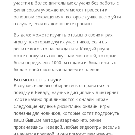
участия в более длительных случаях без работы с
финансовым учреждением может привести к
основным сокращениям, которые лучше всего уйти
в случае, если вы достигнете границы.
Вы даже можете изучить отзывы о своих играх
игры у некоторых других участников, если вы
решите кого -то наслаждаться. Каждый раунд
может получить оценку знаменитостей, которые
были определены 1000 -м годами избирательных
бюллетеней с использованием их членов.
Возможность науки
В случае, если вы собираетесь отправиться в
поездку в Неваду, научные дисциплины в интернет
-слоте казино приближаются к онлайн -играм.
Следующие научные дисциплины онлайн -игры
полезны для новичков, которые хотят подтронуть
ваши бывшие методы азартных игр, ранее
прокачавшись Невадой. Любые видеоигры веселые
и начнутся правдой, и они помогут вам изучить