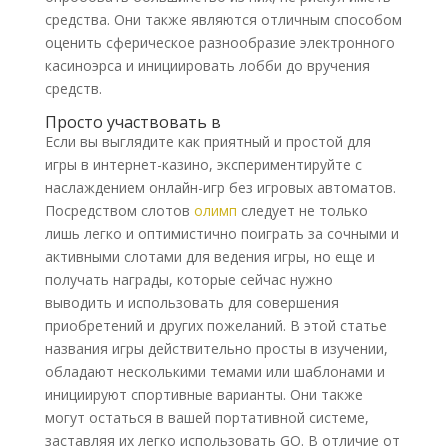
средства. Они также являются отличным способом
оценить сферическое разнообразие электронного
касиноэрса и инициировать лобби до вручения
средств.
Просто участвовать в
Если вы выглядите как приятный и простой для
игры в интернет-казино, экспериментируйте с
наслаждением онлайн-игр без игровых автоматов.
Посредством слотов
олимп
следует не только
лишь легко и оптимистично поиграть за сочными и
активными слотами для ведения игры, но еще и
получать награды, которые сейчас нужно
выводить и использовать для совершения
приобретений и других пожеланий. В этой статье
названия игры действительно просты в изучении,
обладают несколькими темами или шаблонами и
инициируют спортивные варианты. Они также
могут остаться в вашей портативной системе,
заставляя их легко использовать GO. В отличие от