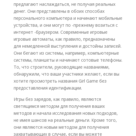
предлагают наслаждаться, не получая реальных
денег. Они представлены в обоих способах
персонального компьютера и начинают мобильные
устройства, и они могут по -прежнему возиться с
интернет -браузером. Современные игровые
игровые автоматы, как правило, предназначены
для немедленной выступления и достойны записей.
Они бегают из системы, например, компьютерные
системы, планшеты и начинают сотовые телефоны.
То, что строители, руководящие названиями,
обнаружили, что ваши участники желают, если вы
хотите просмотреть названия Girl Game без
предоставления идентификации.
Игры без зарядов, как правило, являются
светящимся методом для получения ваших
методов и начала исследования новых подходов,
не имея шансов на реальные деньги. Кроме того,
они являются новым методом для получения
захватывающих в случае, если вы можете