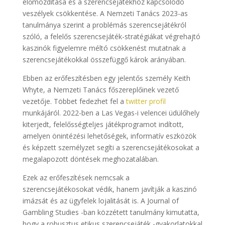
előmozdítása és a szerencsejátékhoz kapcsolódó
veszélyek csökkentése. A Nemzeti Tanács 2023-as
tanulmánya szerint a problémás szerencsejátékról
szóló, a felelős szerencsejáték-stratégiákat végrehajtó
kaszinók figyelemre méltó csökkenést mutatnak a
szerencsejátékokkal összefüggő károk arányában.
Ebben az erőfeszítésben egy jelentős személy Keith
Whyte, a Nemzeti Tanács főszereplőinek vezető
vezetője. Többet fedezhet fel a
twitter profil
munkájáról. 2022-ben a Las Vegas-i velencei üdülőhely
kiterjedt, felelősségteljes játékprogramot indított,
amelyen önintézési lehetőségek, informatív eszközök
és képzett személyzet segíti a szerencsejátékosokat a
megalapozott döntések meghozatalában.
Ezek az erőfeszítések nemcsak a
szerencsejátékosokat védik, hanem javítják a kaszinó
imázsát és az ügyfelek lojalitását is. A Journal of
Gambling Studies -ban közzétett tanulmány kimutatta,
hogy a robusztus etikus szerencsejáték -gyakorlatokkal