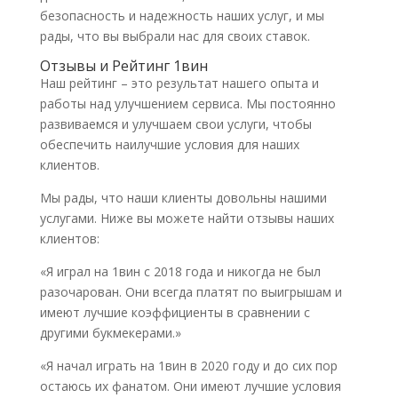
безопасность и надежность наших услуг, и мы
рады, что вы выбрали нас для своих ставок.
Отзывы и Рейтинг 1вин
Наш рейтинг – это результат нашего опыта и
работы над улучшением сервиса. Мы постоянно
развиваемся и улучшаем свои услуги, чтобы
обеспечить наилучшие условия для наших
клиентов.
Мы рады, что наши клиенты довольны нашими
услугами. Ниже вы можете найти отзывы наших
клиентов:
«Я играл на 1вин с 2018 года и никогда не был
разочарован. Они всегда платят по выигрышам и
имеют лучшие коэффициенты в сравнении с
другими букмекерами.»
«Я начал играть на 1вин в 2020 году и до сих пор
остаюсь их фанатом. Они имеют лучшие условия