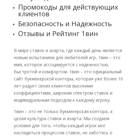
Промокоды для действующих
клиентов
Безопасность и Надежность
Отзывы и Рейтинг 1вин
В мире ставок и азарта, где каждый день является
новым испытанием для любителей игр, 1вин – это
имя, которое ассоциируется с надежностью,
быстротой и комфортом. 1вин – это официальный
сайт букмекерской конторы, которая уже более 10
лет радует своих клиентов высокими
коэффициентами, широким спектром ставок и
индивидуальным подходом к каждому игроку.
1вин – это не только букмекерская контора, а
целая культура ставок и азарта. Мы создаем
условия для того, чтобы каждый игрок мог
насладиться процессом ставок, не заботясь о