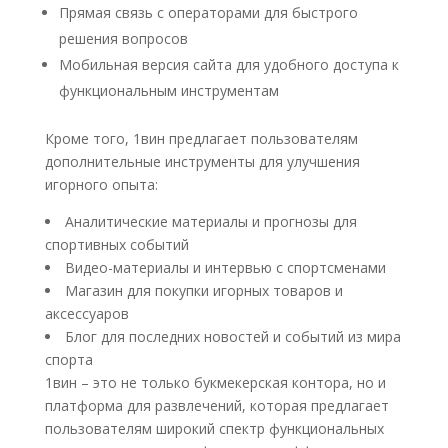
Прямая связь с операторами для быстрого
решения вопросов
Мобильная версия сайта для удобного доступа к
функциональным инструментам
Кроме того, 1вин предлагает пользователям
дополнительные инструменты для улучшения
игорного опыта:
Аналитические материалы и прогнозы для
спортивных событий
Видео-материалы и интервью с спортсменами
Магазин для покупки игорных товаров и
аксессуаров
Блог для последних новостей и событий из мира
спорта
1вин – это не только букмекерская контора, но и
платформа для развлечений, которая предлагает
пользователям широкий спектр функциональных