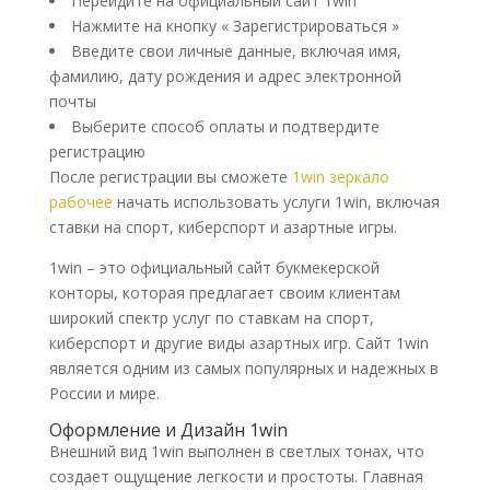
Перейдите на официальный сайт 1win
Нажмите на кнопку « Зарегистрироваться »
Введите свои личные данные, включая имя,
фамилию, дату рождения и адрес электронной
почты
Выберите способ оплаты и подтвердите
регистрацию
После регистрации вы сможете
1win зеркало
рабочее
начать использовать услуги 1win, включая
ставки на спорт, киберспорт и азартные игры.
1win – это официальный сайт букмекерской
конторы, которая предлагает своим клиентам
широкий спектр услуг по ставкам на спорт,
киберспорт и другие виды азартных игр. Сайт 1win
является одним из самых популярных и надежных в
России и мире.
Оформление и Дизайн 1win
Внешний вид 1win выполнен в светлых тонах, что
создает ощущение легкости и простоты. Главная