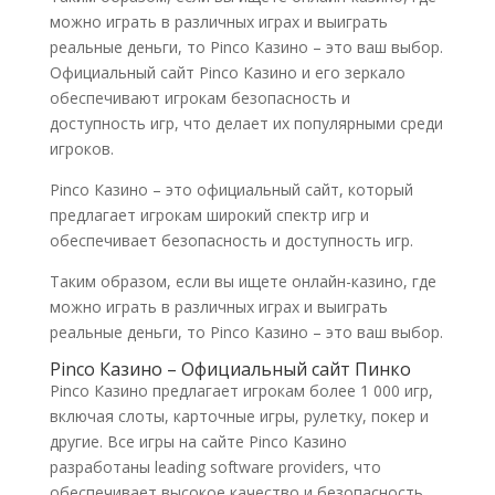
можно играть в различных играх и выиграть
реальные деньги, то Pinco Казино – это ваш выбор.
Официальный сайт Pinco Казино и его зеркало
обеспечивают игрокам безопасность и
доступность игр, что делает их популярными среди
игроков.
Pinco Казино – это официальный сайт, который
предлагает игрокам широкий спектр игр и
обеспечивает безопасность и доступность игр.
Таким образом, если вы ищете онлайн-казино, где
можно играть в различных играх и выиграть
реальные деньги, то Pinco Казино – это ваш выбор.
Pinco Казино – Официальный сайт Пинко
Pinco Казино предлагает игрокам более 1 000 игр,
включая слоты, карточные игры, рулетку, покер и
другие. Все игры на сайте Pinco Казино
разработаны leading software providers, что
обеспечивает высокое качество и безопасность