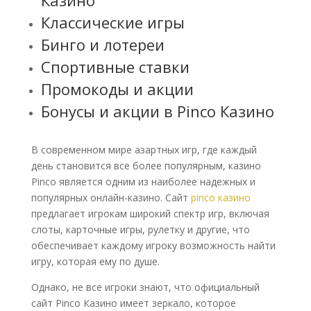
Казино
Классические игры
Бинго и лотереи
Спортивные ставки
Промокоды и акции
Бонусы и акции в Pinco Казино
В современном мире азартных игр, где каждый
день становится все более популярным, казино
Pinco является одним из наиболее надежных и
популярных онлайн-казино. Сайт
pinco казино
предлагает игрокам широкий спектр игр, включая
слоты, карточные игры, рулетку и другие, что
обеспечивает каждому игроку возможность найти
игру, которая ему по душе.
Однако, не все игроки знают, что официальный
сайт Pinco Казино имеет зеркало, которое