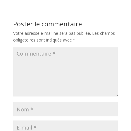
Poster le commentaire
Votre adresse e-mail ne sera pas publiée.
Les champs
obligatoires sont indiqués avec
*