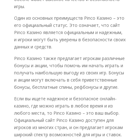
игры.
Один из основных преимуществ Pinco Казино – это
его официальный статус. Это означает, что сайт
Pinco Казино является официальным и надежным,
и игроки могут быть уверены в безопасности своих
данных и средств.
Pinco Казино также предлагает игрокам различные
бонусы и акции, чтобы помочь им начать играть и
получать наибольшую выгоду из своих игр. Бонусы
и акции могут включать в себя приветственные
бонусы, бесплатные спины, рефбонусы и другие.
Если вы ищете надежное и безопасное онлайн-
казино, где можно играть в любое время и из
любого места, то Pinco Казино – это ваш выбор.
Официальный сайт Pinco Казино доступен для
игроков из многих стран, и он предлагает игрокам
широкий спектр возможностей для игры и ставок.