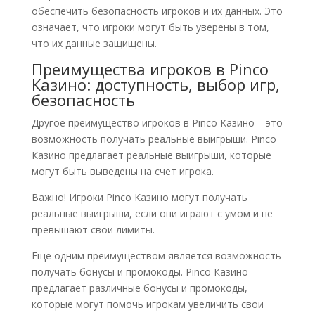
обеспечить безопасность игроков и их данных. Это
означает, что игроки могут быть уверены в том,
что их данные защищены.
Преимущества игроков в Pinco
Казино: доступность, выбор игр,
безопасность
Другое преимущество игроков в Pinco Казино – это
возможность получать реальные выигрыши. Pinco
Казино предлагает реальные выигрыши, которые
могут быть выведены на счет игрока.
Важно! Игроки Pinco Казино могут получать
реальные выигрыши, если они играют с умом и не
превышают свои лимиты.
Еще одним преимуществом является возможность
получать бонусы и промокоды. Pinco Казино
предлагает различные бонусы и промокоды,
которые могут помочь игрокам увеличить свои