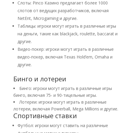
Слоты: Pinco Казино предлагает более 1000
слотов от ведущих разработчиков, включая
NetEnt, Microgaming и другие.
Таблицы: игроки могут играть в различные игры
на деньги, такие как blackjack, roulette, baccarat и
другие.
Видео-покер: игроки могут играть в различные
видео-покер, включая Texas Hold’em, Omaha и
другие.
Бинго и лотереи
Бинго: игроки могут играть в различные игры
бинго, включая 75- и 90-тицельные игры.
Лотереи: игроки могут играть в различные
лотереи, включая Powerball, Mega Millions и другие.
Спортивные ставки
Футбол: игроки могут ставить на различные